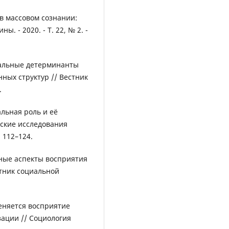
 в массовом сознании:
. - 2020. - Т. 22, № 2. -
циальные детерминанты
ных структур // Вестник
.
альная роль и её
еские исследования
. 112–124.
урные аспекты восприятия
тник социальной
меняется восприятие
зации // Социология