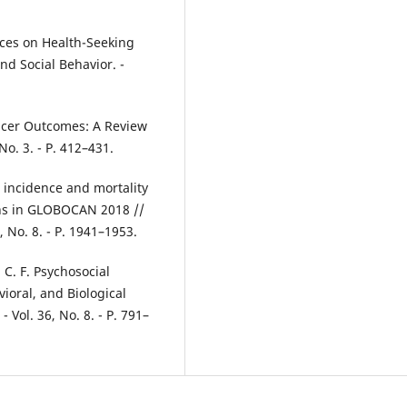
nces on Health-Seeking
nd Social Behavior. -
ancer Outcomes: A Review
 No. 3. - P. 412–431.
er incidence and mortality
ns in GLOBOCAN 2018 //
, No. 8. - P. 1941–1953.
 C. F. Psychosocial
ioral, and Biological
 Vol. 36, No. 8. - P. 791–