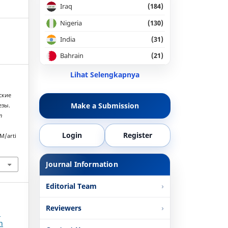
Iraq
(184)
Nigeria
(130)
India
(31)
Bahrain
(21)
Lihat Selengkapnya
еские
Make a Submission
езы.
n
Login
Register
M/arti
Journal Information
Editorial Team
Reviewers
l
n