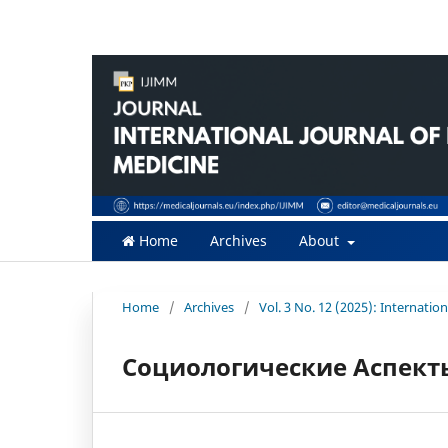
Home
Archives
About
Home
/
Archives
/
Vol. 3 No. 12 (2025): Internati
Социологические Аспект