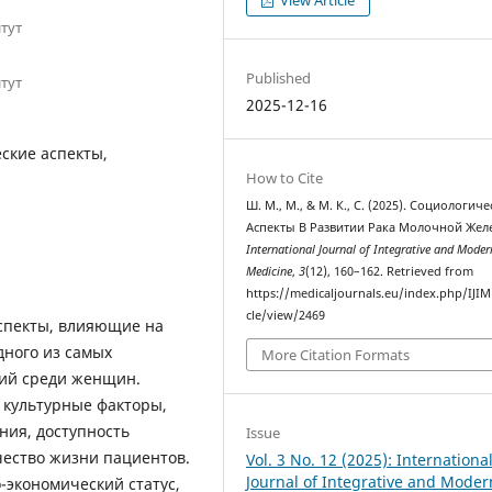
View Article
тут
Published
тут
2025-12-16
ские аспекты,
How to Cite
Ш. М., М., & М. К., С. (2025). Социологич
Аспекты В Развитии Рака Молочной Жел
International Journal of Integrative and Moder
Medicine
,
3
(12), 160–162. Retrieved from
https://medicaljournals.eu/index.php/IJIM
cle/view/2469
аспекты, влияющие на
дного из самых
More Citation Formats
ний среди женщин.
 культурные факторы,
ния, доступность
Issue
чество жизни пациентов.
Vol. 3 No. 12 (2025): Internationa
Journal of Integrative and Moder
о-экономический статус,