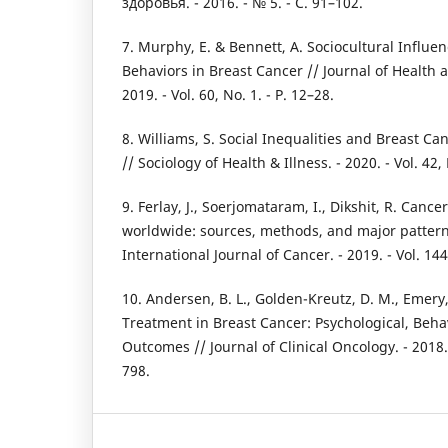
здоровья. - 2016. - № 5. - С. 91–102.
7. Murphy, E. & Bennett, A. Sociocultural Influe
Behaviors in Breast Cancer // Journal of Health a
2019. - Vol. 60, No. 1. - P. 12–28.
8. Williams, S. Social Inequalities and Breast C
// Sociology of Health & Illness. - 2020. - Vol. 42,
9. Ferlay, J., Soerjomataram, I., Dikshit, R. Canc
worldwide: sources, methods, and major patter
International Journal of Cancer. - 2019. - Vol. 144
10. Andersen, B. L., Golden-Kreutz, D. M., Emery,
Treatment in Breast Cancer: Psychological, Behav
Outcomes // Journal of Clinical Oncology. - 2018. -
798.