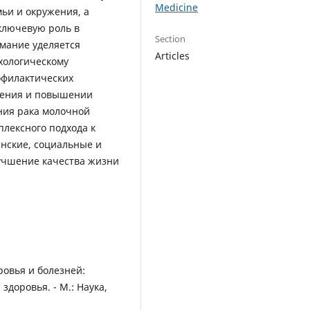
Medicine
ьи и окружения, а
 ключевую роль в
Section
мание уделяется
Articles
хологическому
офилактических
нения и повышении
ния рака молочной
плексного подхода к
нские, социальные и
учшение качества жизни
ровья и болезней:
доровья. - М.: Наука,