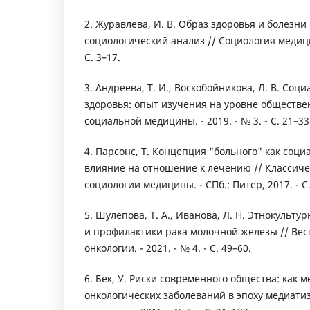
2. Журавлева, И. В. Образ здоровья и болезни
социологический анализ // Социология медицины
С. 3–17.
3. Андреева, Т. И., Воскобойникова, Л. В. Со
здоровья: опыт изучения на уровне обществен
социальной медицины. - 2019. - № 3. - С. 21–33
4. Парсонс, Т. Концепция "больного" как соци
влияние на отношение к лечению // Классич
социологии медицины. - СПб.: Питер, 2017. - С
5. Шулепова, Т. А., Иванова, Л. Н. Этнокульт
и профилактики рака молочной железы // Вес
онкологии. - 2021. - № 4. - С. 49–60.
6. Бек, У. Риски современного общества: как 
онкологических заболеваний в эпоху медиати