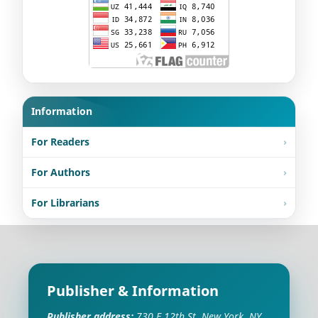
Information
For Readers
For Authors
For Librarians
Publisher & Information
Publisher address:
730 E 12th St, New York, NY