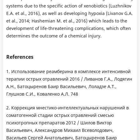
systems due to the specific action of xenobiotics (Luzhnikov
E.A. et al., 2016), as well as developing hypoxia (Livanov G.A.
et al., 2014; Hashemian M. et al., 2016) which leads to the
development of life-threatening complications, which often
determines the outcome of a chemical injury.
References
1. Использование реамберина в комплексе интенсивной
терапии острых отравлений 2016 / Ливанов Г.А., Лодягин
А.Н., Батоцыренов Баир Васильевич, Лоладзе А.Т.,
Глушков С.И., Коваленко А.Л. 748
2. Коррекция мнестико-интеллектуальных нарушений в
соматогенной стадии острых отравлений смесью
психотропных препаратов 2012 / Шилов Виктор
Васильевич, Александров Михаил Всеволодович,
Васильев Сергей Анатольевич, Батоцыренов Баир