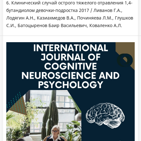
6. Клинический случай острого тяжелого отравления 1,4-
бутандиолом девочки-подростка 2017 / Ливанов Г.А.,
Лодягин А.Н., Казиахмедов В.А., Починяева Л.М., Глушков
С.И., Батоцыренов Баир Васильевич, Коваленко А.Л.